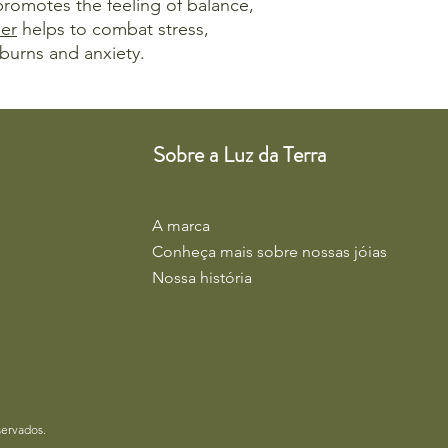
 promotes the feeling of balance,
er
helps to combat stress,
burns and anxiety.
Sobre a Luz da Terra
A marca
Conheça mais sobre nossas jóias
Nossa história
servados.