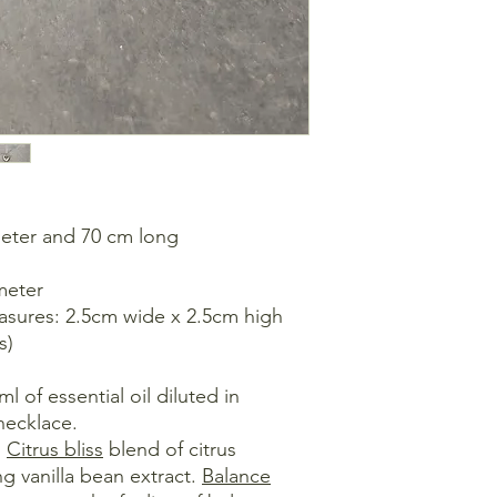
meter and 70 cm long
meter
easures: 2.5cm wide x 2.5cm high
s)
 of essential oil diluted in
necklace.
:
Citrus bliss
blend of citrus
ng vanilla bean extract.
Balance