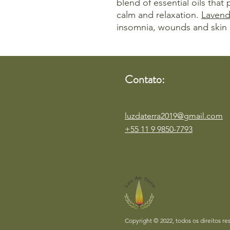
blend of essential oils that
calm and relaxation.
Lavend
insomnia, wounds and skin 
Contato:
luzdaterra2019@gmail.com
+55 11 9 9850-7793
Copyright © 2022, todos os direitos re