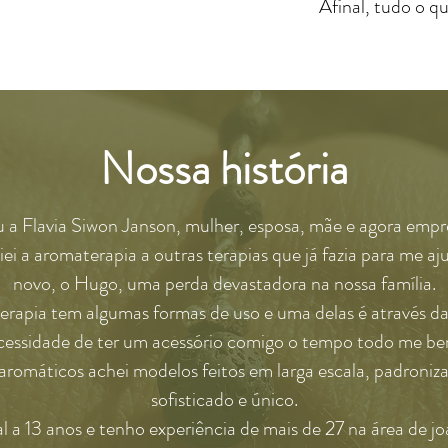
Afinal, tudo o q
Nossa história
u a Flavia Siwon Janson, mulher, esposa, mãe e agora emp
ei a aromaterapia a outras terapias que já fazia para me a
novo, o Hugo, uma perda devastadora na nossa família.
rapia tem algumas formas de uso e uma delas é através da
cessidade de ter um acessório comigo o tempo todo me be
romáticos achei modelos feitos em larga escala, padronizad
sofisticado e único.
a 13 anos e tenho experiência de mais de 27 na área de joa