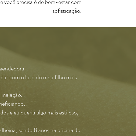
ue você precisa é de bem-estar com
sofisticação.
reendedora.
judar com o luto do meu filho mais
 inalação.
neficiando.
os e eu queria algo mais estiloso,
lheiria, sendo 8 anos na oficina do