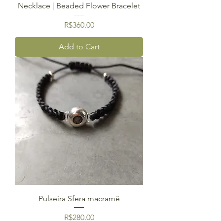
Necklace | Beaded Flower Bracelet
Price
R$360.00
Add to Cart
Pulseira Sfera macramê
Price
R$280.00