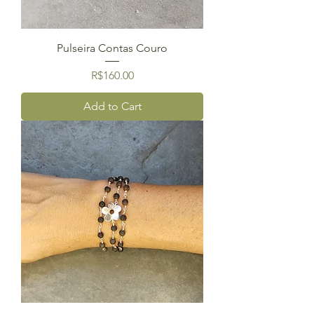
Pulseira Contas Couro
Price
R$160.00
Add to Cart