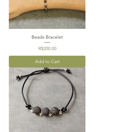
Beads Bracelet
Price
R$200.00
Add to Cart