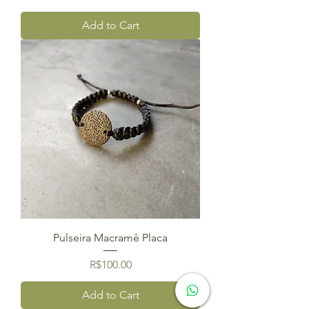
Add to Cart
Pulseira Macramê Placa
Price
R$100.00
Add to Cart